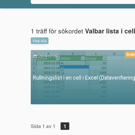
1 träff för sökordet
Valbar lista i cel
Visa alla
Grati
2024-12-20
Rullningslist i en cell i Excel (Dataverifiering
Sida 1 av 1
1