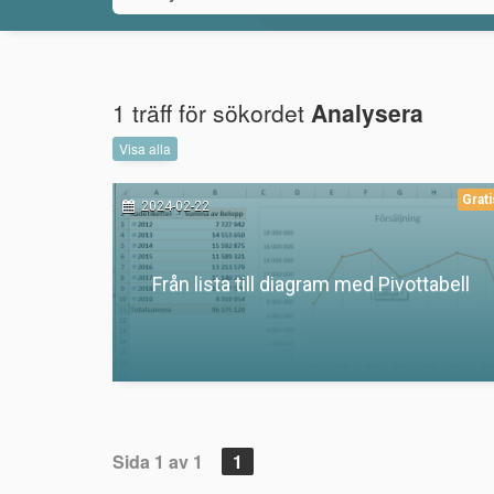
1 träff för sökordet
Analysera
Visa alla
Grati
2024-02-22
Från lista till diagram med Pivottabell
Sida 1 av 1
1