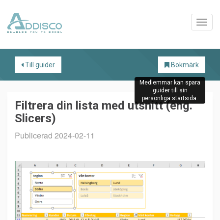
Till guider
Bokmärk
Medlemmar kan spara
guider till sin
personliga startsida.
Filtrera din lista med utsnitt (eng.
Slicers)
Publicerad 2024-02-11