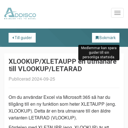
Till guider
Bokmärk
Medlemmar kan spara
guider till sin
personliga startsida.
XLOOKUP/XLETAUPP en utmanare
till VLOOKUP/LETARAD
Publicerad 2024-09-25
Om du användar Excel via Microsoft 365 så har du
tillgång till en ny funktion som heter XLETAUPP (eng.
XLOOKUP). Detta är en bra utmanare till den äldre
varianten LETARAD (VLOOKUP).
Fördelen med XLETAUPP (eng. XLOOKUP) är att