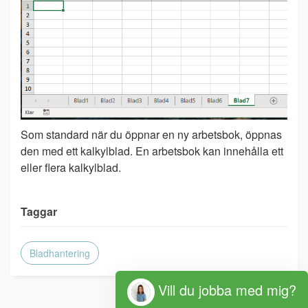
Som standard när du öppnar en ny arbetsbok, öppnas
den med ett kalkylblad. En arbetsbok kan innehålla ett
eller flera kalkylblad.
Taggar
Bladhantering
Vill du jobba med mig?